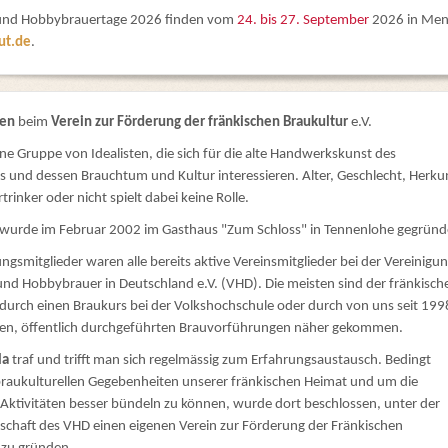
 und Hobbybrauertage 2026 finden vom
24. bis 27. September
2026 in Men
ut.de
.
men
beim
Verein zur Förderung der fränkischen Braukultur
e.V.
ine Gruppe von Idealisten, die sich für die alte Handwerkskunst des
s und dessen Brauchtum und Kultur interessieren. Alter, Geschlecht, Herku
trinker oder nicht spielt dabei keine Rolle.
 wurde im Februar 2002 im Gasthaus "Zum Schloss" in Tennenlohe gegründ
gsmitglieder waren alle bereits aktive Vereinsmitglieder bei der Vereinigu
und Hobbybrauer in Deutschland e.V. (VHD). Die meisten sind der fränkisch
durch einen Braukurs bei der Volkshochschule oder durch von uns seit 199
llen, öffentlich durchgeführten Brauvorführungen näher gekommen.
la
traf und trifft man sich regelmässig zum Erfahrungsaustausch. Bedingt
braukulturellen Gegebenheiten unserer fränkischen Heimat und um die
 Aktivitäten besser bündeln zu können, wurde dort beschlossen, unter der
schaft des VHD einen eigenen Verein zur Förderung der Fränkischen