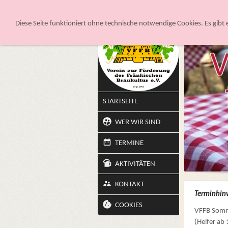
Sie sind hier:
S
Diese Seite funktioniert ohne technische notwendige Cookies. Es gibt 
STARTSEITE
WER WIR SIND
TERMINE
AKTIVITÄTEN
KONTAKT
Terminhin
COOKIES
VFFB Somme
(Helfer ab