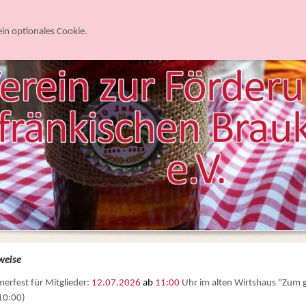
tartseite
ein optionales Cookie.
weise
rfest für Mitglieder:
12.07.2026
ab
11:00
Uhr im alten Wirtshaus "Zum 
 10:00)