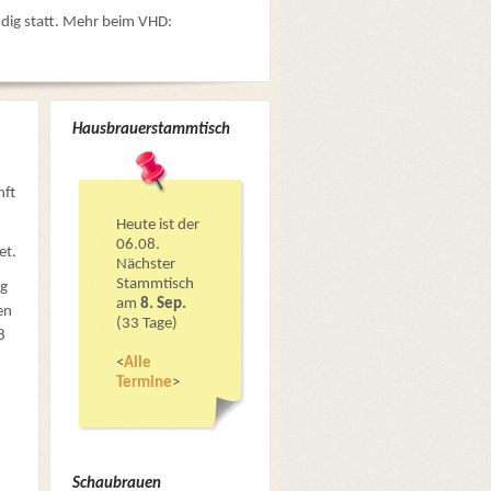
dig statt. Mehr beim VHD:
Hausbrauerstammtisch
nft
Heute ist der
06.08.
et.
Nächster
Stammtisch
ng
am
8. Sep.
en
(33 Tage)
8
<
Alle
Termine
>
Schaubrauen