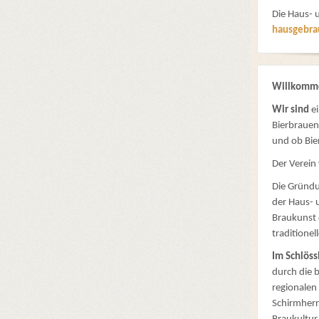
Die Haus-
hausgebra
Willkom
Wir sind
e
Bierbrauen
und ob Bier
Der Verein
Die Gründun
der Haus- 
Braukunst 
traditione
Im Schlöss
durch die 
regionalen
Schirmherr